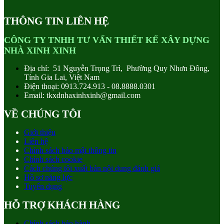
THÔNG TIN LIÊN HỆ
CÔNG TY TNHH TƯ VẤN THIẾT KẾ XÂY DỰNG
NHÀ XINH XINH
Địa chỉ: 51 Nguyễn Trọng Trì, Phường Quy Nhơn Đông,
Tỉnh Gia Lai, Việt Nam
Điện thoại: 0913.724.913 - 08.8888.0301
Email: tkxdnhaxinhxinh@gmail.com
VỀ CHÚNG TÔI
Giới thiệu
Liên hệ
Chính sách bảo mật thông tin
Chính sách cookie
Cách chúng tôi xuất bản nội dung đánh giá
Hồ sơ năng lực
Tuyển dụng
HỖ TRỢ KHÁCH HÀNG
Chính sách bảo hành