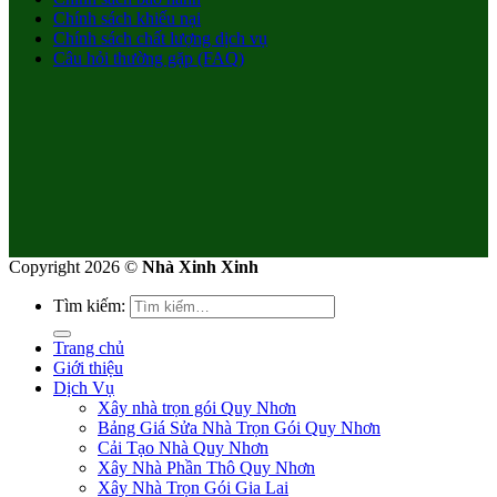
Chính sách khiếu nại
Chính sách chất lượng dịch vụ
Câu hỏi thường gặp (FAQ)
Copyright 2026 ©
Nhà Xinh Xinh
Tìm kiếm:
Trang chủ
Giới thiệu
Dịch Vụ
Xây nhà trọn gói Quy Nhơn
Bảng Giá Sửa Nhà Trọn Gói Quy Nhơn
Cải Tạo Nhà Quy Nhơn
Xây Nhà Phần Thô Quy Nhơn
Xây Nhà Trọn Gói Gia Lai