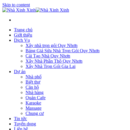
Skip to content
Trang chủ
Giới thiệu
Dịch Vụ
Xây nhà trọn gói Quy Nhơn
Bảng Giá Sửa Nhà Trọn Gói Quy Nhơn
Cải Tạo Nhà Quy Nhơn
Xây Nhà Phần Thô Quy Nhơn
Xây Nhà Trọn Gói Gia Lai
Dự án
Nhà phố
Biệt thự
Căn hộ
Nhà hàng
Quán Cafe
Karaoke
Massage
Chung cư
Tin tức
Tuyển dụng
Liên hệ