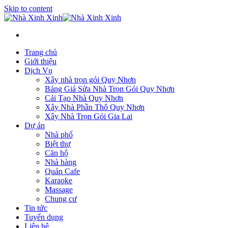
Skip to content
Trang chủ
Giới thiệu
Dịch Vụ
Xây nhà trọn gói Quy Nhơn
Bảng Giá Sửa Nhà Trọn Gói Quy Nhơn
Cải Tạo Nhà Quy Nhơn
Xây Nhà Phần Thô Quy Nhơn
Xây Nhà Trọn Gói Gia Lai
Dự án
Nhà phố
Biệt thự
Căn hộ
Nhà hàng
Quán Cafe
Karaoke
Massage
Chung cư
Tin tức
Tuyển dụng
Liên hệ