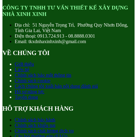
CÔNG TY TNHH TƯ VẤN THIẾT KẾ XÂY DỰNG
NHÀ XINH XINH
Địa chỉ: 51 Nguyễn Trọng Trì, Phường Quy Nhơn Đông,
Tỉnh Gia Lai, Việt Nam
Điện thoại: 0913.724.913 - 08.8888.0301
Email: tkxdnhaxinhxinh@gmail.com
VỀ CHÚNG TÔI
Giới thiệu
Liên hệ
Chính sách bảo mật thông tin
Chính sách cookie
Cách chúng tôi xuất bản nội dung đánh giá
Hồ sơ năng lực
Tuyển dụng
HỖ TRỢ KHÁCH HÀNG
Chính sách bảo hành
Chính sách khiếu nại
Chính sách chất lượng dịch vụ
Câu hỏi thường gặp (FAQ)