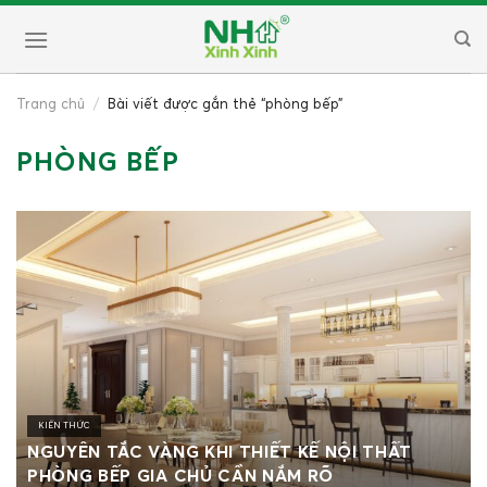
Skip
to
content
Trang chủ
/
Bài viết được gắn thẻ “phòng bếp”
PHÒNG BẾP
KIẾN THỨC
NGUYÊN TẮC VÀNG KHI THIẾT KẾ NỘI THẤT
PHÒNG BẾP GIA CHỦ CẦN NẮM RÕ