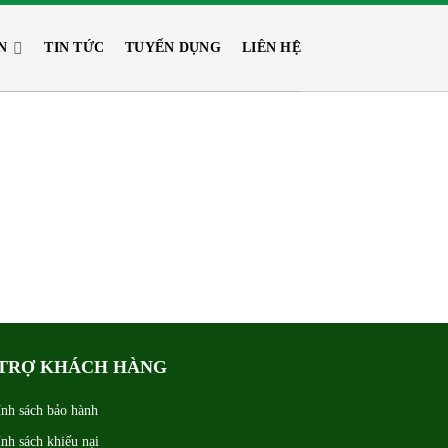
N
TIN TỨC
TUYỂN DỤNG
LIÊN HỆ
TRỢ KHÁCH HÀNG
nh sách bảo hành
nh sách khiếu nại