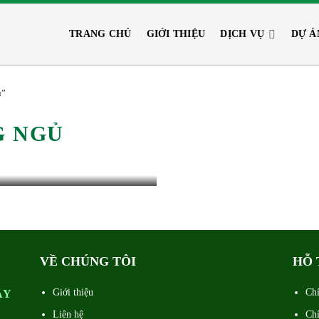
TRANG CHỦ
GIỚI THIỆU
DỊCH VỤ
DỰ Á
ủ”
 tượng thể hiện cá
G NGỦ
VỀ CHÚNG TÔI
HỖ 
Giới thiệu
Chí
ÂY
Liên hệ
Chí