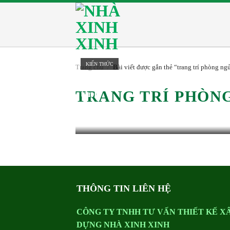
Skip
to
content
KIẾN THỨC
Trang chủ
/
Bài viết được gắn thẻ “trang trí phòng ng
Ý tưởng trang trí phòng ngủ ấn
TRANG TRÍ PHÒN
tính
3 năm trước
Nhà Xinh Xinh
THÔNG TIN LIÊN HỆ
CÔNG TY TNHH TƯ VẤN THIẾT KẾ X
DỰNG NHÀ XINH XINH