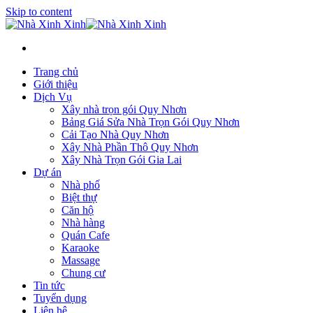
Skip to content
Trang chủ
Giới thiệu
Dịch Vụ
Xây nhà trọn gói Quy Nhơn
Bảng Giá Sửa Nhà Trọn Gói Quy Nhơn
Cải Tạo Nhà Quy Nhơn
Xây Nhà Phần Thô Quy Nhơn
Xây Nhà Trọn Gói Gia Lai
Dự án
Nhà phố
Biệt thự
Căn hộ
Nhà hàng
Quán Cafe
Karaoke
Massage
Chung cư
Tin tức
Tuyển dụng
Liên hệ