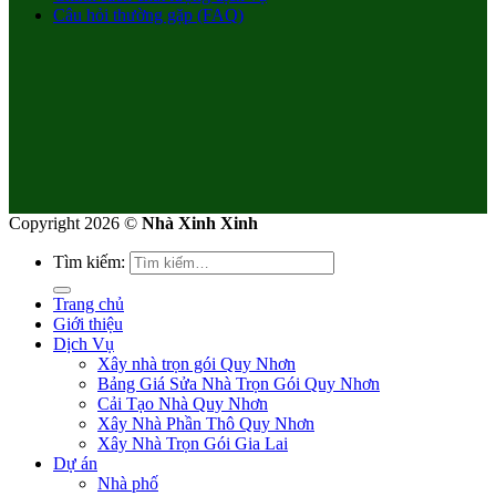
Câu hỏi thường gặp (FAQ)
Copyright 2026 ©
Nhà Xinh Xinh
Tìm kiếm:
Trang chủ
Giới thiệu
Dịch Vụ
Xây nhà trọn gói Quy Nhơn
Bảng Giá Sửa Nhà Trọn Gói Quy Nhơn
Cải Tạo Nhà Quy Nhơn
Xây Nhà Phần Thô Quy Nhơn
Xây Nhà Trọn Gói Gia Lai
Dự án
Nhà phố