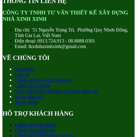
THÔNG TIN LIÊN HỆ
CÔNG TY TNHH TƯ VẤN THIẾT KẾ XÂY DỰNG
NHÀ XINH XINH
Địa chỉ: 51 Nguyễn Trọng Trì, Phường Quy Nhơn Đông,
Tỉnh Gia Lai, Việt Nam
Điện thoại: 0913.724.913 - 08.8888.0301
Email: tkxdnhaxinhxinh@gmail.com
VỀ CHÚNG TÔI
Giới thiệu
Liên hệ
Chính sách bảo mật thông tin
Chính sách cookie
Cách chúng tôi xuất bản nội dung đánh giá
Hồ sơ năng lực
Tuyển dụng
HỖ TRỢ KHÁCH HÀNG
Chính sách bảo hành
Chính sách khiếu nại
Chính sách chất lượng dịch vụ