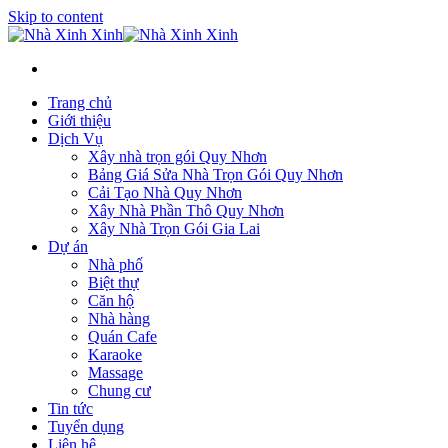
Skip to content
Trang chủ
Giới thiệu
Dịch Vụ
Xây nhà trọn gói Quy Nhơn
Bảng Giá Sửa Nhà Trọn Gói Quy Nhơn
Cải Tạo Nhà Quy Nhơn
Xây Nhà Phần Thô Quy Nhơn
Xây Nhà Trọn Gói Gia Lai
Dự án
Nhà phố
Biệt thự
Căn hộ
Nhà hàng
Quán Cafe
Karaoke
Massage
Chung cư
Tin tức
Tuyển dụng
Liên hệ