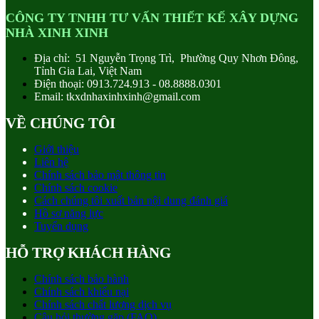
CÔNG TY TNHH TƯ VẤN THIẾT KẾ XÂY DỰNG
NHÀ XINH XINH
Địa chỉ: 51 Nguyễn Trọng Trì, Phường Quy Nhơn Đông,
Tỉnh Gia Lai, Việt Nam
Điện thoại: 0913.724.913 - 08.8888.0301
Email: tkxdnhaxinhxinh@gmail.com
VỀ CHÚNG TÔI
Giới thiệu
Liên hệ
Chính sách bảo mật thông tin
Chính sách cookie
Cách chúng tôi xuất bản nội dung đánh giá
Hồ sơ năng lực
Tuyển dụng
HỖ TRỢ KHÁCH HÀNG
Chính sách bảo hành
Chính sách khiếu nại
Chính sách chất lượng dịch vụ
Câu hỏi thường gặp (FAQ)