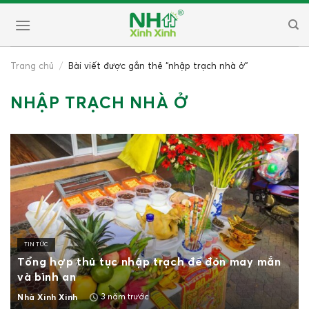
Skip
to
content
Trang chủ
/
Bài viết được gắn thẻ “nhập trạch nhà ở”
NHẬP TRẠCH NHÀ Ở
TIN TỨC
Tổng hợp thủ tục nhập trạch để đón may mắn
và bình an
3 năm trước
Nhà Xinh Xinh