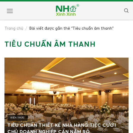
Skip
to
content
Trang chủ
/
Bài viết được gắn thẻ “Tiêu chuẩn âm thanh”
TIÊU CHUẨN ÂM THANH
KIẾN THỨC
TIÊU CHUẨN THIẾT KẾ NHÀ HÀNG TIỆC CƯỚI
CHỦ DOANH NGHIỆP CẦN NẮM RÕ