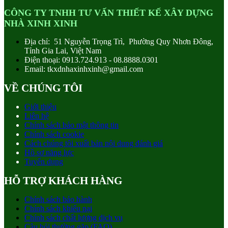
CÔNG TY TNHH TƯ VẤN THIẾT KẾ XÂY DỰNG
NHÀ XINH XINH
Địa chỉ: 51 Nguyễn Trọng Trì, Phường Quy Nhơn Đông,
Tỉnh Gia Lai, Việt Nam
Điện thoại: 0913.724.913 - 08.8888.0301
Email: tkxdnhaxinhxinh@gmail.com
VỀ CHÚNG TÔI
Giới thiệu
Liên hệ
Chính sách bảo mật thông tin
Chính sách cookie
Cách chúng tôi xuất bản nội dung đánh giá
Hồ sơ năng lực
Tuyển dụng
HỖ TRỢ KHÁCH HÀNG
Chính sách bảo hành
Chính sách khiếu nại
Chính sách chất lượng dịch vụ
Câu hỏi thường gặp (FAQ)