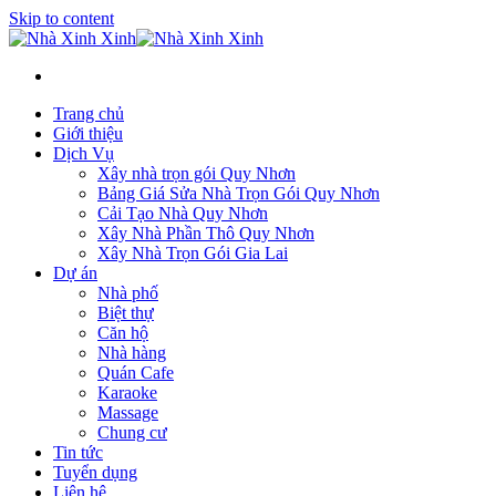
Skip to content
Trang chủ
Giới thiệu
Dịch Vụ
Xây nhà trọn gói Quy Nhơn
Bảng Giá Sửa Nhà Trọn Gói Quy Nhơn
Cải Tạo Nhà Quy Nhơn
Xây Nhà Phần Thô Quy Nhơn
Xây Nhà Trọn Gói Gia Lai
Dự án
Nhà phố
Biệt thự
Căn hộ
Nhà hàng
Quán Cafe
Karaoke
Massage
Chung cư
Tin tức
Tuyển dụng
Liên hệ