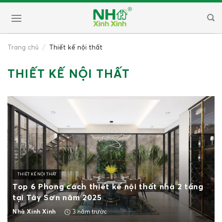
Skip
to
content
Trang chủ
/
Thiết kế nội thất
THIẾT KẾ NỘI THẤT
THIẾT KẾ NỘI THẤT
Top 6 Phong cách thiết kế nội thất nhà 2 tầng
tại Tây Sơn năm 2025
3 năm trước
Nhà Xinh Xinh