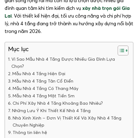
gian sống rộng rãi mà còn là lựa chọn được nhiều gia
đình quan tâm khi tìm kiếm dịch vụ
xây nhà trọn gói Gia
Lai
. Với thiết kế hiện đại, tối ưu công năng và chi phí hợp
lý, nhà 4 tầng đang trở thành xu hướng xây dựng nổi bật
trong năm 2026.
Mục lục
Vì Sao Mẫu Nhà 4 Tầng Được Nhiều Gia Đình Lựa
Chọn?
Mẫu Nhà 4 Tầng Hiện Đại
Mẫu Nhà 4 Tầng Tân Cổ Điển
Mẫu Nhà 4 Tầng Có Thang Máy
Mẫu Nhà 4 Tầng Mặt Tiền 5m
Chi Phí Xây Nhà 4 Tầng Khoảng Bao Nhiêu?
Những Lưu Ý Khi Thiết Kế Nhà 4 Tầng
Nhà Xinh Xinh – Đơn Vị Thiết Kế Và Xây Nhà 4 Tầng
Chuyên Nghiệp
Thông tin liên hệ