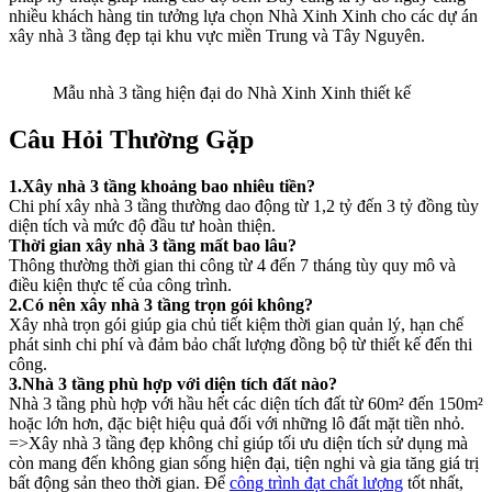
nhiều khách hàng tin tưởng lựa chọn Nhà Xinh Xinh cho các dự án
xây nhà 3 tầng đẹp tại khu vực miền Trung và Tây Nguyên.
Mẫu nhà 3 tầng hiện đại do Nhà Xinh Xinh thiết kế
Câu Hỏi Thường Gặp
1.Xây nhà 3 tầng khoảng bao nhiêu tiền?
Chi phí xây nhà 3 tầng thường dao động từ 1,2 tỷ đến 3 tỷ đồng tùy
diện tích và mức độ đầu tư hoàn thiện.
Thời gian xây nhà 3 tầng mất bao lâu?
Thông thường thời gian thi công từ 4 đến 7 tháng tùy quy mô và
điều kiện thực tế của công trình.
2.Có nên xây nhà 3 tầng trọn gói không?
Xây nhà trọn gói giúp gia chủ tiết kiệm thời gian quản lý, hạn chế
phát sinh chi phí và đảm bảo chất lượng đồng bộ từ thiết kế đến thi
công.
3.Nhà 3 tầng phù hợp với diện tích đất nào?
Nhà 3 tầng phù hợp với hầu hết các diện tích đất từ 60m² đến 150m²
hoặc lớn hơn, đặc biệt hiệu quả đối với những lô đất mặt tiền nhỏ.
=>Xây nhà 3 tầng đẹp không chỉ giúp tối ưu diện tích sử dụng mà
còn mang đến không gian sống hiện đại, tiện nghi và gia tăng giá trị
bất động sản theo thời gian. Để
công trình đạt chất lượng
tốt nhất,