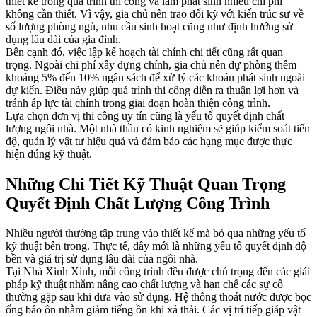
thiết kế trong quá trình thi công và làm phát sinh nhiều chi phí
không cần thiết. Vì vậy, gia chủ nên trao đổi kỹ với kiến trúc sư về
số lượng phòng ngủ, nhu cầu sinh hoạt cũng như định hướng sử
dụng lâu dài của gia đình.
Bên cạnh đó, việc lập kế hoạch tài chính chi tiết cũng rất quan
trọng. Ngoài chi phí xây dựng chính, gia chủ nên dự phòng thêm
khoảng 5% đến 10% ngân sách để xử lý các khoản phát sinh ngoài
dự kiến. Điều này giúp quá trình thi công diễn ra thuận lợi hơn và
tránh áp lực tài chính trong giai đoạn hoàn thiện công trình.
Lựa chọn đơn vị thi công uy tín cũng là yếu tố quyết định chất
lượng ngôi nhà. Một nhà thầu có kinh nghiệm sẽ giúp kiểm soát tiến
độ, quản lý vật tư hiệu quả và đảm bảo các hạng mục được thực
hiện đúng kỹ thuật.
Những Chi Tiết Kỹ Thuật Quan Trọng
Quyết Định Chất Lượng Công Trình
Nhiều người thường tập trung vào thiết kế mà bỏ qua những yếu tố
kỹ thuật bên trong. Thực tế, đây mới là những yếu tố quyết định độ
bền và giá trị sử dụng lâu dài của ngôi nhà.
Tại Nhà Xinh Xinh, mỗi công trình đều được chú trọng đến các giải
pháp kỹ thuật nhằm nâng cao chất lượng và hạn chế các sự cố
thường gặp sau khi đưa vào sử dụng. Hệ thống thoát nước được bọc
ống bảo ôn nhằm giảm tiếng ồn khi xả thải. Các vị trí tiếp giáp vật