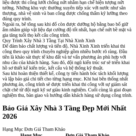
liệu được thi công lưới chống nứt nhằm hạn chế hiện tượng nứt
tường. Những khu vực thường xuyên tiếp xúc với nước như sân
thượng, nhà vệ sinh và ban công được chống thấm kỹ lưỡng theo
đúng quy trình.
Ngoài ra, bê tông sau khi đổ còn được dưỡng hộ bằng bao bố giữ
ẩm nhằm giúp vật liệu đạt cường độ tốt nhất, hạn chế nứt bề mặt và
gia tăng tuổi thọ kết cấu công trình.
Quy Trình Xây Nhà 3 Tầng Tại Nhà Xinh Xinh
Để đảm bảo chất lượng và tiến độ, Nhà Xinh Xinh triển khai thi
công theo quy trình chuyên nghiệp gồm nhiều bước rõ ràng. Đầu
tiên là khảo sát thực tế khu đất và tư vấn phương án phù hợp với
nhu cầu của khách hàng. Sau đó, đội ngũ kiến trúc sư sẽ triển khai
hồ sơ thiết kế kiến trúc, kết cấu và hệ thống kỹ thuật.
Sau khi hoàn thiện thiết kế, công ty tiến hành bóc tách khối lượng
và lập báo giá chi tiết cho từng hạng mục. Khi hai bên thống nhất
phương án, công trình sẽ được triển khai thi công với sự giám sát
chặt chẽ từ đội ngũ kỹ sư giàu kinh nghiệm. Cuối cùng là giai đoạn
nghiệm thu, bàn giao và hướng dẫn khách hàng sử dụng công trình.
Báo Giá Xây Nhà 3 Tầng Đẹp Mới Nhất
2026
Hạng Mục Đơn Giá Tham Khảo
Hạng Mục
Đơn Giá Tham Khảo