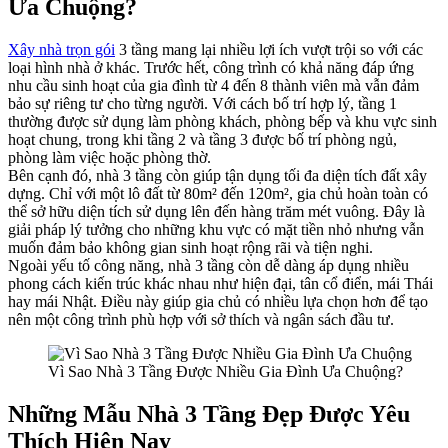
Ưa Chuộng?
Xây nhà trọn gói
3 tầng mang lại nhiều lợi ích vượt trội so với các
loại hình nhà ở khác. Trước hết, công trình có khả năng đáp ứng
nhu cầu sinh hoạt của gia đình từ 4 đến 8 thành viên mà vẫn đảm
bảo sự riêng tư cho từng người. Với cách bố trí hợp lý, tầng 1
thường được sử dụng làm phòng khách, phòng bếp và khu vực sinh
hoạt chung, trong khi tầng 2 và tầng 3 được bố trí phòng ngủ,
phòng làm việc hoặc phòng thờ.
Bên cạnh đó, nhà 3 tầng còn giúp tận dụng tối đa diện tích đất xây
dựng. Chỉ với một lô đất từ 80m² đến 120m², gia chủ hoàn toàn có
thể sở hữu diện tích sử dụng lên đến hàng trăm mét vuông. Đây là
giải pháp lý tưởng cho những khu vực có mặt tiền nhỏ nhưng vẫn
muốn đảm bảo không gian sinh hoạt rộng rãi và tiện nghi.
Ngoài yếu tố công năng, nhà 3 tầng còn dễ dàng áp dụng nhiều
phong cách kiến trúc khác nhau như hiện đại, tân cổ điển, mái Thái
hay mái Nhật. Điều này giúp gia chủ có nhiều lựa chọn hơn để tạo
nên một công trình phù hợp với sở thích và ngân sách đầu tư.
Vì Sao Nhà 3 Tầng Được Nhiều Gia Đình Ưa Chuộng?
Những Mẫu Nhà 3 Tầng Đẹp Được Yêu
Thích Hiện Nay