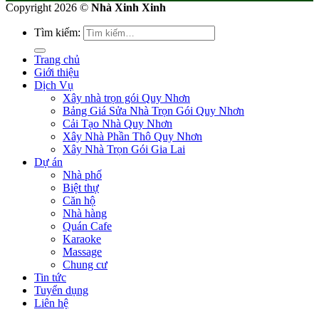
Copyright 2026 ©
Nhà Xinh Xinh
Tìm kiếm:
Trang chủ
Giới thiệu
Dịch Vụ
Xây nhà trọn gói Quy Nhơn
Bảng Giá Sửa Nhà Trọn Gói Quy Nhơn
Cải Tạo Nhà Quy Nhơn
Xây Nhà Phần Thô Quy Nhơn
Xây Nhà Trọn Gói Gia Lai
Dự án
Nhà phố
Biệt thự
Căn hộ
Nhà hàng
Quán Cafe
Karaoke
Massage
Chung cư
Tin tức
Tuyển dụng
Liên hệ