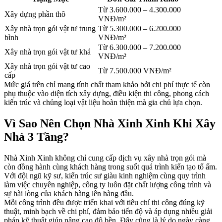
Từ 3.600.000 – 4.300.000
Xây dựng phần thô
VNĐ/m²
Xây nhà trọn gói vật tư trung
Từ 5.300.000 – 6.200.000
bình
VNĐ/m²
Từ 6.300.000 – 7.200.000
Xây nhà trọn gói vật tư khá
VNĐ/m²
Xây nhà trọn gói vật tư cao
Từ 7.500.000 VNĐ/m²
cấp
Mức giá trên chỉ mang tính chất tham khảo bởi chi phí thực tế còn
phụ thuộc vào diện tích xây dựng, điều kiện thi công, phong cách
kiến trúc và chủng loại vật liệu hoàn thiện mà gia chủ lựa chọn.
Vì Sao Nên Chọn Nhà Xinh Xinh Khi Xây
Nhà 3 Tầng?
Nhà Xinh Xinh không chỉ cung cấp dịch vụ xây nhà trọn gói mà
còn đồng hành cùng khách hàng trong suốt quá trình kiến tạo tổ ấm.
Với đội ngũ kỹ sư, kiến trúc sư giàu kinh nghiệm cùng quy trình
làm việc chuyên nghiệp, công ty luôn đặt chất lượng công trình và
sự hài lòng của khách hàng lên hàng đầu.
Mỗi công trình đều được triển khai với tiêu chí thi công đúng kỹ
thuật, minh bạch về chi phí, đảm bảo tiến độ và áp dụng nhiều giải
pháp kỹ thuật giúp nâng cao độ bền. Đây cũng là lý do ngày càng