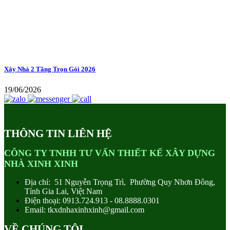
Xây Nhà 2 Tầng Trọn Gói 2026
19/06/2026
THÔNG TIN LIÊN HỆ
CÔNG TY TNHH TƯ VẤN THIẾT KẾ XÂY DỰNG
NHÀ XINH XINH
Địa chỉ: 51 Nguyễn Trọng Trì, Phường Quy Nhơn Đông,
Tỉnh Gia Lai, Việt Nam
Điện thoại: 0913.724.913 - 08.8888.0301
Email: tkxdnhaxinhxinh@gmail.com
VỀ CHÚNG TÔI