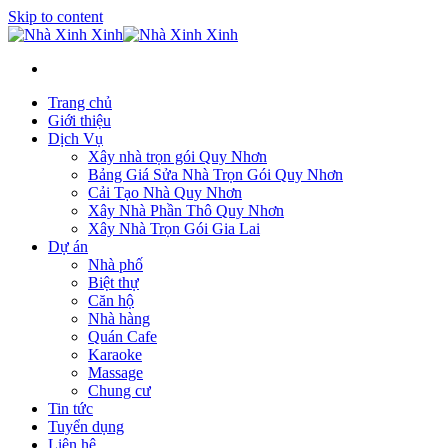
Skip to content
Trang chủ
Giới thiệu
Dịch Vụ
Xây nhà trọn gói Quy Nhơn
Bảng Giá Sửa Nhà Trọn Gói Quy Nhơn
Cải Tạo Nhà Quy Nhơn
Xây Nhà Phần Thô Quy Nhơn
Xây Nhà Trọn Gói Gia Lai
Dự án
Nhà phố
Biệt thự
Căn hộ
Nhà hàng
Quán Cafe
Karaoke
Massage
Chung cư
Tin tức
Tuyển dụng
Liên hệ