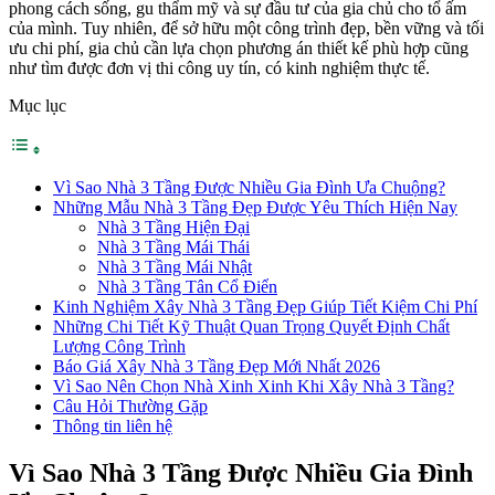
phong cách sống, gu thẩm mỹ và sự đầu tư của gia chủ cho tổ ấm
của mình. Tuy nhiên, để sở hữu một công trình đẹp, bền vững và tối
ưu chi phí, gia chủ cần lựa chọn phương án thiết kế phù hợp cũng
như tìm được đơn vị thi công uy tín, có kinh nghiệm thực tế.
Mục lục
Vì Sao Nhà 3 Tầng Được Nhiều Gia Đình Ưa Chuộng?
Những Mẫu Nhà 3 Tầng Đẹp Được Yêu Thích Hiện Nay
Nhà 3 Tầng Hiện Đại
Nhà 3 Tầng Mái Thái
Nhà 3 Tầng Mái Nhật
Nhà 3 Tầng Tân Cổ Điển
Kinh Nghiệm Xây Nhà 3 Tầng Đẹp Giúp Tiết Kiệm Chi Phí
Những Chi Tiết Kỹ Thuật Quan Trọng Quyết Định Chất
Lượng Công Trình
Báo Giá Xây Nhà 3 Tầng Đẹp Mới Nhất 2026
Vì Sao Nên Chọn Nhà Xinh Xinh Khi Xây Nhà 3 Tầng?
Câu Hỏi Thường Gặp
Thông tin liên hệ
Vì Sao Nhà 3 Tầng Được Nhiều Gia Đình