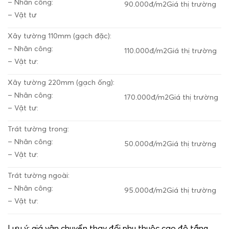
– Nhân công:
90.000đ/m
2
Giá thị trường
– Vật tư
Xây tường 110mm (gạch đặc):
– Nhân công:
110.000đ/m
2
Giá thị trường
– Vật tư:
Xây tường 220mm (gạch ống):
– Nhân công:
170.000đ/m
2
Giá thị trường
– Vật tư:
Trát tường trong:
– Nhân công:
50.000đ/m
2
Giá thị trường
– Vật tư:
Trát tường ngoài:
– Nhân công:
95.000đ/m
2
Giá thị trường
– Vật tư:
Lưu ý:
giá vận chuyển thay đổi phụ thuộc cao độ tầng.