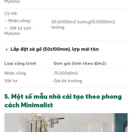
Mykolor
Có bả:
– Nhân công :
50.000Đ/m
2
tường
55.000Đ/m
2
tường
–
Vật tư sơn
Mykolor
Lắp đặt xà gồ (50x100mm), lợp mái tôn:
Loại công trình
Đơn giá (tính theo đ/m
2
)
Nhân công
75.000đ/m
2
Vật tư
Giá thị trường
5. Một số mẫu nhà cải tạo theo phong
cách Minimalist