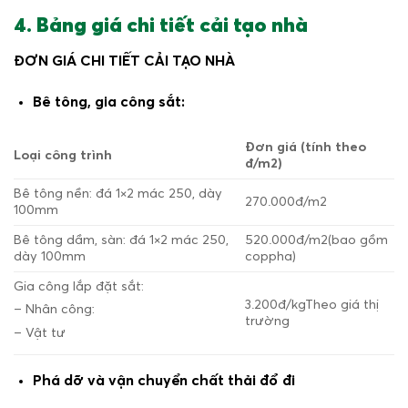
4. Bảng giá chi tiết cải tạo nhà
ĐƠN GIÁ CHI TIẾT CẢI TẠO NHÀ
Bê tông, gia công sắt:
Đơn giá (tính theo
Loại công trình
đ/m
2
)
Bê tông nền: đá 1×2 mác 250, dày
270.000đ/m
2
100mm
Bê tông dầm, sàn: đá 1×2 mác 250,
520.000đ/m
2
(bao gồm
dày 100mm
coppha)
Gia công lắp đặt sắt:
3.200đ/kg
Theo giá thị
– Nhân công:
trường
– Vật tư
Phá dỡ và vận chuyển chất thải đổ đi