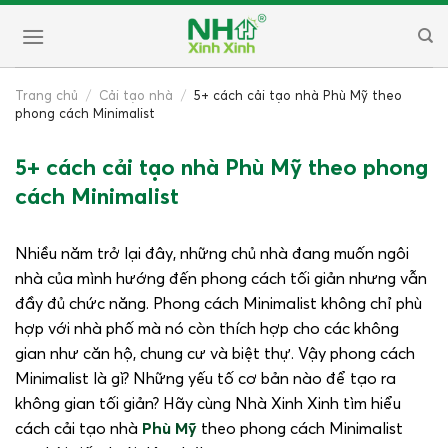
Skip
to
content
Trang chủ
/
Cải tạo nhà
/
5+ cách cải tạo nhà Phù Mỹ theo
phong cách Minimalist
5+ cách cải tạo nhà Phù Mỹ theo phong
cách Minimalist
Nhiều năm trở lại đây, những chủ nhà đang muốn ngôi
nhà của mình hướng đến phong cách tối giản nhưng vẫn
đầy đủ chức năng. Phong cách Minimalist không chỉ phù
hợp với nhà phố mà nó còn thích hợp cho các không
gian như căn hộ, chung cư và biệt thự. Vậy phong cách
Minimalist là gì? Những yếu tố cơ bản nào để tạo ra
không gian tối giản? Hãy cùng Nhà Xinh Xinh tìm hiểu
cách cải tạo nhà
Phù Mỹ
theo phong cách Minimalist