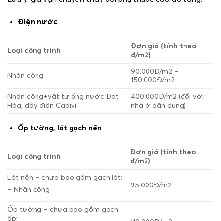
Điện nước
Đơn giá (tính theo
Loại công trình
đ/m
2
)
90.000Đ/m
2
–
Nhân công
150.000Đ/m
2
Nhân công+vật tư ống nước Đạt
400.000Đ/m
2
(đối với
Hòa, dây điện Cadivi
nhà ở dân dụng)
Ốp tường, lát gạch nền
Đơn giá (tính theo
Loại công trình
đ/m
2
)
Lát nền – chưa bao gồm gạch lát:
95.000Đ/m
2
– Nhân công
Ốp tường – chưa bao gồm gạch
ốp: