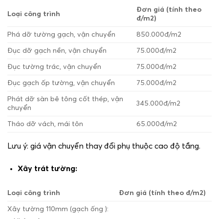
Đơn giá (tính theo
Loại công trình
đ/m
2
)
Phá dỡ tường gạch, vận chuyển
850.000đ/m
2
Đục dỡ gạch nền, vận chuyển
75.000đ/m
2
Đục tường trác, vận chuyển
75.000đ/m
2
Đục gạch ốp tường, vận chuyển
75.000đ/m
2
Phát dỡ sàn bê tông cốt thép, vận
345.000đ/m
2
chuyển
Tháo dỡ vách, mái tôn
65.000đ/m
2
Lưu ý:
giá vận chuyển thay đổi phụ thuộc cao độ tầng.
Xây trát tường:
Loại công trình
Đơn giá (tính theo đ/m
2
)
Xây tường 110mm (gạch ống ):