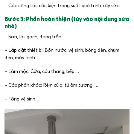
– Các công tác cấu kiện trong suốt quá trình xây sửa.
Bước 3: Phần hoàn thiện (tùy vào nội dung sửa
nhà)
– Sơn, lát gạch, đóng trần
– Lắp đặt thiết bị: Bồn nước, vệ sinh, bóng đèn, chùm
đèn, máy lạnh…
– Làm mộc: Cửa, cầu thang, bếp…
– Các phần khác: Rèm cửa, tủ âm tường….
– Tổng vệ sinh.