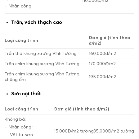
110.000Đ/m
2
– Nhân công
Trần, vách thạch cao
Đơn giá (tính theo
Loại công trình
đ/m
2
)
Trần thả khung xương Vĩnh Tường
160.000đ/m
2
Trần chìm khung xương Vĩnh Tường
170.000đ/m
2
Trần chìm khung xương Vĩnh Tường
195.000đ/m
2
chống ẩm
Sơn nội thất
Loại công trình
Đơn giá (tính theo đ/m
2
)
Không bả:
– Nhân công :
15.000Đ/m
2
tường
35.000Đ/m
2
tường
–
Vật tư sơn