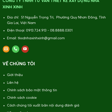
CÔNG TY TNHH TƯ VẤN THIẾT KẾ XÂY DỰNG NHÀ
XINH XINH
Địa chỉ: 51 Nguyễn Trọng Trì, Phường Quy Nhơn Đông, Tỉnh
Gia Lai, Việt Nam
Điện thoại: 0913.724.913 - 08.8888.0301
Email: tkxdnhaxinhxinh@gmail.com
VỀ CHÚNG TÔI
Giới thiệu
Liên hệ
Chính sách bảo mật thông tin
Chính sách cookie
Cách chúng tôi xuất bản nội dung đánh giá