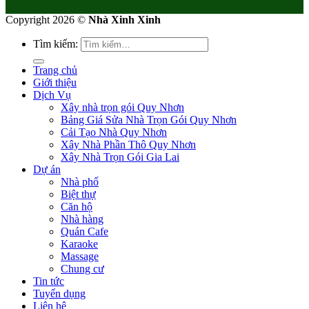
Copyright 2026 ©
Nhà Xinh Xinh
Tìm kiếm:
Trang chủ
Giới thiệu
Dịch Vụ
Xây nhà trọn gói Quy Nhơn
Bảng Giá Sửa Nhà Trọn Gói Quy Nhơn
Cải Tạo Nhà Quy Nhơn
Xây Nhà Phần Thô Quy Nhơn
Xây Nhà Trọn Gói Gia Lai
Dự án
Nhà phố
Biệt thự
Căn hộ
Nhà hàng
Quán Cafe
Karaoke
Massage
Chung cư
Tin tức
Tuyển dụng
Liên hệ