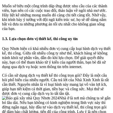
Muốn sở hữu một công trình đáp ứng được nhu cầu của các thành
viên, bạn nên có các cuộc trao đổi, thảo luận về ngôi nhà mơ ước.
Hãy liệt kê những mong muốn đó càng chi tiết càng tốt. Nhờ vậy,
khi trình bày ý tưởng với đội ngũ kiến trúc sư, họ sẽ dễ dàng nắm
bắt và đưa ra những phương án tối ưu nhất cho không gian sống
của bạn.
1.3. Lựa chọn đơn vị thiết kế, thi công uy tín
Quy Nhơn hiện có khá nhiều đơn vị cung cấp loại hình dịch vụ thiết
kế, thi công. Giữa rất nhiều công ty như thế, khách hàng sẽ không
tránh khỏi sự phân vân, đắn đo khi lựa chọn. Để giải quyết điều
này, bạn có thể tham khảo từ ý kiến của người thân, bạn bè đã sử
dụng qua dịch vụ hoặc xem thông tin trên internet.
Có cần sử dụng dịch vụ thiết kế thi công trọn gói? Đây là một câu
hỏi phổ biến của nhiều người. Câu trả lời của Nhà Xinh Xinh là rất
cần thiết. Nguyên nhân là vì loại hình này mang lại vô vàn lợi ích,
giúp bạn tiết kiệm cả thời gian, tiền bạc và công sức. Mọi thứ sẽ
được đơn vị cung cấp dịch vụ lo tất tần tật.
Nhà ở là nơi mà chúng ta sẽ gắn
bó lâu dài. Nếu bạn không có kinh nghiệm trong lĩnh vực này thì
đừng ngần ngại, hãy đầu tư vào dịch vụ thiết kế, thi công trọn gói
để đảm bảo chất lượng, tiến độ của công trình. Lưu ý là nên chọn