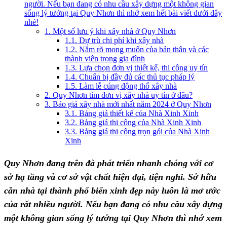
người. Nếu bạn đang có nhu cầu xây dựng một không gian
sống lý tưởng tại Quy Nhơn thì nhớ xem hết bài viết dưới đây
nhé!
1. Một số lưu ý khi xây nhà ở Quy Nhơn
1.1. Dự trù chi phí khi xây nhà
1.2. Nắm rõ mong muốn của bản thân và các
thành viên trong gia đình
1.3. Lựa chọn đơn vị thiết kế, thi công uy tín
1.4. Chuẩn bị đầy đủ các thủ tục pháp lý
1.5. Làm lễ cúng động thổ xây nhà
2. Quy Nhơn tìm đơn vị xây nhà uy tín ở đâu?
3. Báo giá xây nhà mới nhất năm 2024 ở Quy Nhơn
3.1. Bảng giá thiết kế của Nhà Xinh Xinh
3.2. Bảng giá thi công của Nhà Xinh Xinh
3.3. Bảng giá thi công trọn gói của Nhà Xinh
Xinh
Quy Nhơn đang trên đà phát triển nhanh chóng với cơ
sở hạ tầng và cơ sở vật chất hiện đại, tiện nghi. Sở hữu
căn nhà tại thành phố biển xinh đẹp này luôn là mơ ước
của rất nhiều người. Nếu bạn đang có nhu cầu xây dựng
một không gian sống lý tưởng tại Quy Nhơn thì nhớ xem