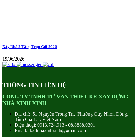
Xây Nhà 2 Tầng Trọn Gói 2026
19/06/2026
THÔNG TIN LIÊN HỆ
CÔNG TY TNHH TƯ VẤN THIẾT KẾ XÂY DỰNG
NHÀ XINH XINH
Địa chỉ: 51 Nguyễn Trọng Trì, Phường Quy Nhơn Đông,
Tỉnh Gia Lai, Việt Nam
Điện thoại: 0913.724.913 - 08.8888.0301
Email: tkxdnhaxinhxinh@gmail.com