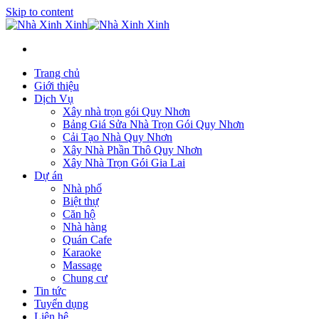
Skip to content
Trang chủ
Giới thiệu
Dịch Vụ
Xây nhà trọn gói Quy Nhơn
Bảng Giá Sửa Nhà Trọn Gói Quy Nhơn
Cải Tạo Nhà Quy Nhơn
Xây Nhà Phần Thô Quy Nhơn
Xây Nhà Trọn Gói Gia Lai
Dự án
Nhà phố
Biệt thự
Căn hộ
Nhà hàng
Quán Cafe
Karaoke
Massage
Chung cư
Tin tức
Tuyển dụng
Liên hệ