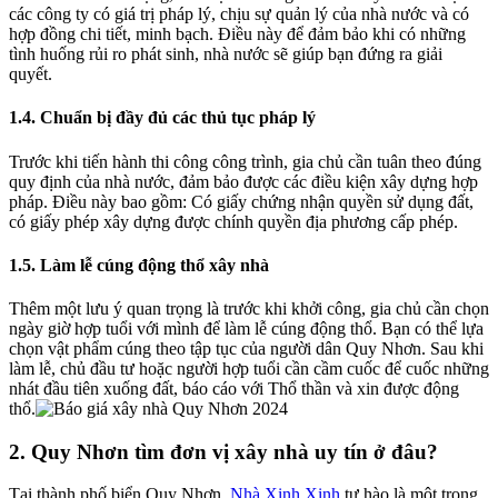
các công ty có giá trị pháp lý, chịu sự quản lý của nhà nước và có
hợp đồng chi tiết, minh bạch. Điều này để đảm bảo khi có những
tình huống rủi ro phát sinh, nhà nước sẽ giúp bạn đứng ra giải
quyết.
1.4. Chuẩn bị đầy đủ các thủ tục pháp lý
Trước khi tiến hành thi công công trình, gia chủ cần tuân theo đúng
quy định của nhà nước, đảm bảo được các điều kiện xây dựng hợp
pháp. Điều này bao gồm: Có giấy chứng nhận quyền sử dụng đất,
có giấy phép xây dựng được chính quyền địa phương cấp phép.
1.5. Làm lễ cúng động thổ xây nhà
Thêm một lưu ý quan trọng là trước khi khởi công, gia chủ cần chọn
ngày giờ hợp tuổi với mình để làm lễ cúng động thổ. Bạn có thể lựa
chọn vật phẩm cúng theo tập tục của người dân Quy Nhơn. Sau khi
làm lễ, chủ đầu tư hoặc người hợp tuổi cần cầm cuốc để cuốc những
nhát đầu tiên xuống đất, báo cáo với Thổ thần và xin được động
thổ.
2. Quy Nhơn tìm đơn vị xây nhà uy tín ở đâu?
Tại thành phố biển Quy Nhơn,
Nhà Xinh Xinh
tự hào là một trong