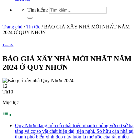
Tìm kiếm:
Trang chủ
/
Tin tức
/
BÁO GIÁ XÂY NHÀ MỚI NHẤT NĂM
2024 Ở QUY NHƠN
Tin tức
BÁO GIÁ XÂY NHÀ MỚI NHẤT NĂM
2024 Ở QUY NHƠN
12
Th10
Mục lục
Quy Nhơn đang trên đà phát triển nhanh chóng với cơ sở hạ
tầng và cơ sở vật chất hiện đại, tiện nghi. Sở hữu căn nhà tại
thành phố biển xinh đẹp này luôn là mơ ước của rất nhiều