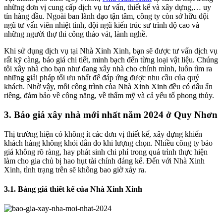
những đơn vị cung cấp dịch vụ tư vấn, thiết kế và xây dựng,… uy
tín hàng đầu. Ngoài ban lãnh đạo tận tâm, công ty còn sở hữu đội
ngũ tư vấn viên nhiệt tình, đội ngũ kiến trúc sư trình độ cao và
những người thợ thi công tháo vát, lành nghề.
Khi sử dụng dịch vụ tại Nhà Xinh Xinh, bạn sẽ được tư vấn dịch vụ
rất kỹ càng, báo giá chi tiết, minh bạch đến từng loại vật liệu. Chúng
tôi xây nhà cho bạn như đang xây nhà cho chính mình, luôn tìm ra
những giải pháp tối ưu nhất để đáp ứng được nhu cầu của quý
khách. Nhờ vậy, mỗi công trình của Nhà Xinh Xinh đều có dấu ấn
riêng, đảm bảo về công năng, về thẩm mỹ và cả yếu tố phong thủy.
3. Báo giá xây nhà mới nhất năm 2024 ở Quy Nhơn
Thị trường hiện có không ít các đơn vị thiết kế, xây dựng khiến
khách hàng không khỏi đắn đo khi lượng chọn. Nhiều công ty báo
giá không rõ ràng, hay phát sinh chi phí trong quá trình thực hiện
làm cho gia chủ bị hao hụt tài chính đáng kể. Đến với Nhà Xinh
Xinh, tình trạng trên sẽ không bao giờ xảy ra.
3.1. Bảng giá thiết kế của Nhà Xinh Xinh