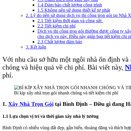
1.4 Đảm bảo chất lượng công trình
1.5 Không nên sử dụng thiết kế tự phát
2. Lý do nên sử dụng dịch vụ thi công trọn gói tại Nhà 
2.1 Tiết kiệm thời gian và công sức
2.2 Tiết kiệm chi phí
Dịch vụ thi công trọn gói thường được công ty xâ
cho dịch vụ này. Điều này giúp bạn tiết kiệm chi ph
2.3 Chất lượng đảm bảo
3. Kết luận
Với nhu cầu sở hữu một ngôi nhà ổn định và
chóng và hiệu quả về chi phí. Bài viết này,
N
phí.
Bí kíp xây nhà trọn gói nhanh chóng và tiết kiệm chi phí
1.
Xây Nhà Trọn Gói
tại Bình Định – Điều gì đang 
1.1 Lựa chọn vị trí và thời gian xây nhà lý tưởng
Bình Định có nhiều vùng đất đẹp, gần biển, thoáng đãng và thích hợp 