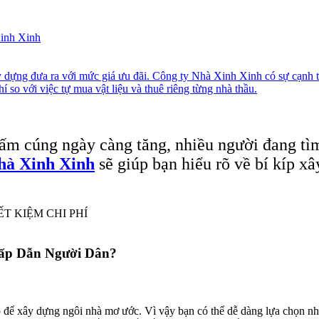
Xinh Xinh
y dựng đưa ra với mức giá ưu đãi. Công ty Nhà Xinh Xinh có sự cạnh 
í so với việc tự mua vật liệu và thuê riêng từng nhà thầu.
 ấm cúng ngày càng tăng, nhiều người đang tì
hà Xinh Xinh
sẽ giúp bạn hiểu rõ về bí kíp xâ
Hấp Dẫn Người Dân?
để xây dựng ngôi nhà mơ ước. Vì vậy bạn có thể dễ dàng lựa chọn những