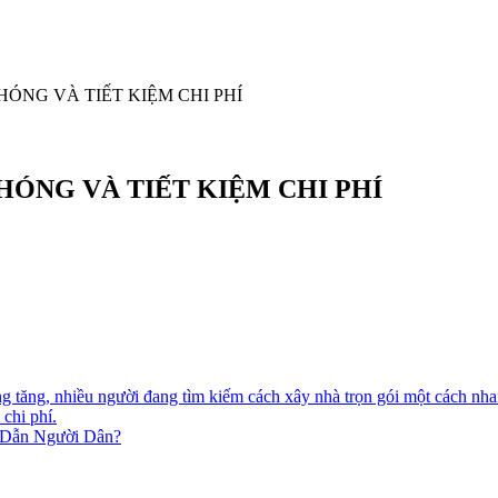
ÓNG VÀ TIẾT KIỆM CHI PHÍ
HÓNG VÀ TIẾT KIỆM CHI PHÍ
 tăng, nhiều người đang tìm kiếm cách xây nhà trọn gói một cách nhan
 chi phí.
p Dẫn Người Dân?