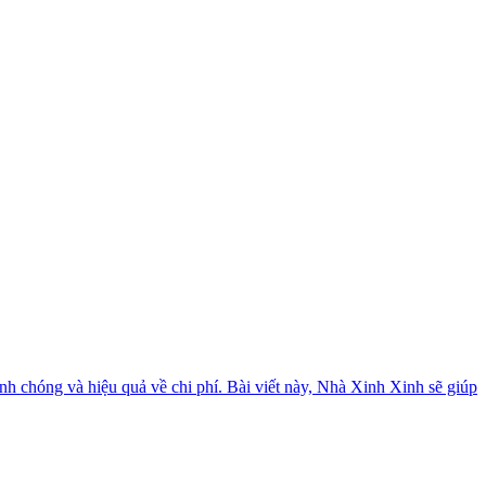
h chóng và hiệu quả về chi phí. Bài viết này, Nhà Xinh Xinh sẽ giúp