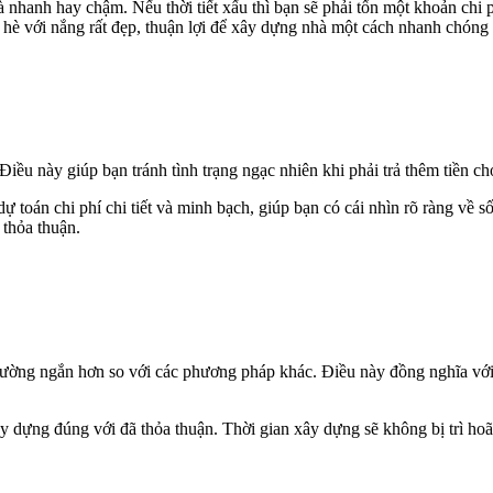
 nhanh hay chậm. Nếu thời tiết xấu thì bạn sẽ phải tốn một khoản chi p
 hè với nắng rất đẹp, thuận lợi để xây dựng nhà một cách nhanh chóng v
 Điều này giúp bạn tránh tình trạng ngạc nhiên khi phải trả thêm tiền 
toán chi phí chi tiết và minh bạch, giúp bạn có cái nhìn rõ ràng về số
 thỏa thuận.
hường ngắn hơn so với các phương pháp khác. Điều này đồng nghĩa với 
y dựng đúng với đã thỏa thuận. Thời gian xây dựng sẽ không bị trì hoã