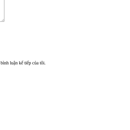
bình luận kế tiếp của tôi.