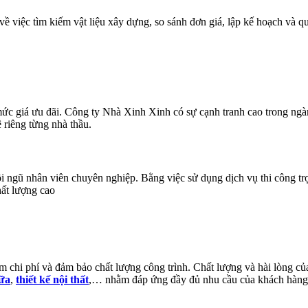
g về việc tìm kiếm vật liệu xây dựng, so sánh đơn giá, lập kế hoạch v
mức giá ưu đãi. Công ty Nhà Xinh Xinh có sự cạnh tranh cao trong ngà
ê riêng từng nhà thầu.
 ngũ nhân viên chuyên nghiệp. Bằng việc sử dụng dịch vụ thi công trọ
hất lượng cao
m chi phí và đảm bảo chất lượng công trình. Chất lượng và hài lòng củ
hữa
,
thiết kế nội thất
,… nhằm đáp ứng đầy đủ nhu cầu của khách hàng. 