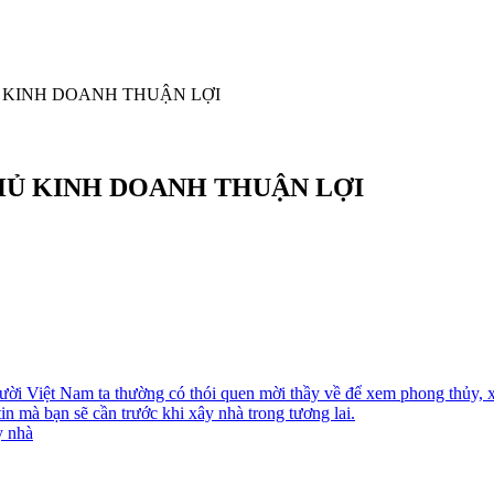
 KINH DOANH THUẬN LỢI
HỦ KINH DOANH THUẬN LỢI
gười Việt Nam ta thường có thói quen mời thầy về để xem phong thủy,
n mà bạn sẽ cần trước khi xây nhà trong tương lai.
y nhà