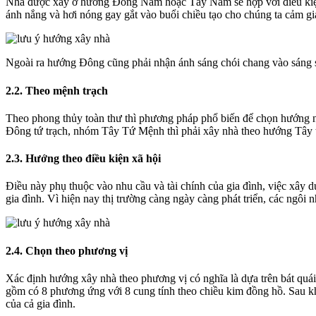
Nhà được xây ở hướng Đông Nam hoặc Tây Nam sẽ hợp với điều kiện t
ánh nắng và hơi nóng gay gắt vào buổi chiều tạo cho chúng ta cảm giá
Ngoài ra hướng Đông cũng phải nhận ánh sáng chói chang vào sáng sớ
2.2. Theo mệnh trạch
Theo phong thủy toàn thư thì phương pháp phổ biến để chọn hướng 
Đông tứ trạch, nhóm Tây Tứ Mệnh thì phải xây nhà theo hướng Tây t
2.3. Hướng theo điều kiện xã hội
Điều này phụ thuộc vào nhu cầu và tài chính của gia đình, việc xây 
gia đình. Vì hiện nay thị trường càng ngày càng phát triển, các ngôi
2.4. Chọn theo phương vị
Xác định hướng xây nhà theo phương vị có nghĩa là dựa trên bát quái
gồm có 8 phương ứng với 8 cung tính theo chiều kim đồng hồ. Sau khi 
của cả gia đình.