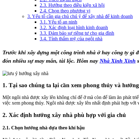
2.3. Hướng theo điều kiện xã hội
2.4. Chọn theo phương vị
3. Yếu tố cần gia chủ chú ý để xây nhà để kinh doanh
3.1. Yếu tố an ninh
3.2. Xác định loại hình kinh doanh
3.3. Đảm bảo sự riêng tư cho gia đình
3.4. Tính thẩm mỹ của ngôi nhà
Trước khi xây dựng một công trình nhà ở hay công ty gì 
đón nhiều sự may mắn, tài lộc. Hôm nay
Nhà Xinh Xinh
s
1. Tại sao chúng ta lại cần xem phong thủy và hướn
Một ngôi nhà được xây lên không chỉ để ở mà còn để làm ăn phát triể
việc xem phong thủy. Ngôi nhà được xây lên nhất định phải hợp với vậ
2. Xác định hướng xây nhà phù hợp với gia chủ
2.1. Chọn hướng nhà dựa theo khí hậu