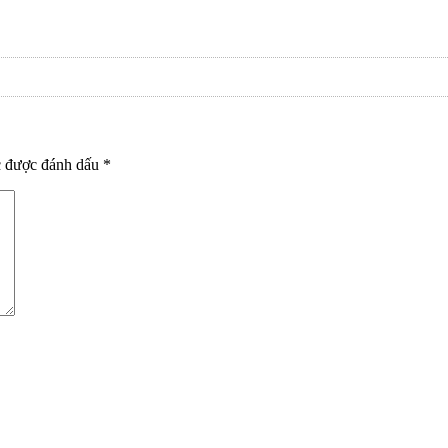
c được đánh dấu
*