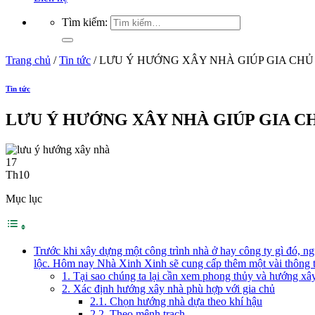
Tìm kiếm:
Trang chủ
/
Tin tức
/
LƯU Ý HƯỚNG XÂY NHÀ GIÚP GIA CHỦ
Tin tức
LƯU Ý HƯỚNG XÂY NHÀ GIÚP GIA C
17
Th10
Mục lục
Trước khi xây dựng một công trình nhà ở hay công ty gì đó, n
lộc. Hôm nay Nhà Xinh Xinh sẽ cung cấp thêm một vài thông ti
1. Tại sao chúng ta lại cần xem phong thủy và hướng xâ
2. Xác định hướng xây nhà phù hợp với gia chủ
2.1. Chọn hướng nhà dựa theo khí hậu
2.2. Theo mệnh trạch