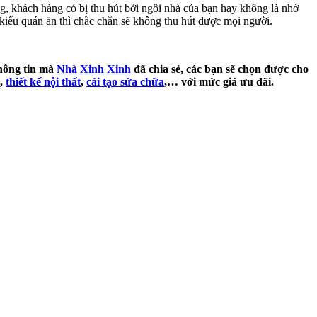
ọng, khách hàng có bị thu hút bởi ngôi nhà của bạn hay không là nhờ
 kiểu quán ăn thì chắc chắn sẽ không thu hút được mọi người.
thông tin mà
Nhà Xinh Xinh
đã chia sẻ, các bạn sẽ chọn được cho
,
thiết kế nội thất
,
cải tạo sửa chữa
,… với mức giá ưu đãi.