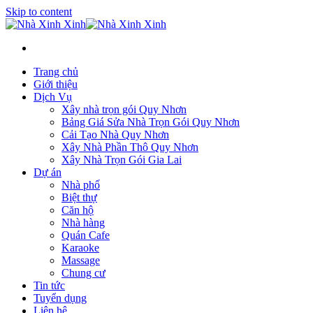
Skip to content
Trang chủ
Giới thiệu
Dịch Vụ
Xây nhà trọn gói Quy Nhơn
Bảng Giá Sửa Nhà Trọn Gói Quy Nhơn
Cải Tạo Nhà Quy Nhơn
Xây Nhà Phần Thô Quy Nhơn
Xây Nhà Trọn Gói Gia Lai
Dự án
Nhà phố
Biệt thự
Căn hộ
Nhà hàng
Quán Cafe
Karaoke
Massage
Chung cư
Tin tức
Tuyển dụng
Liên hệ