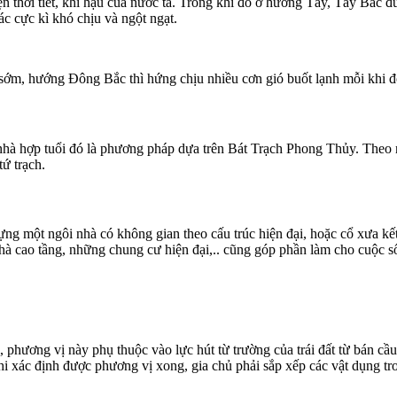
hời tiết, khí hậu của nước ta. Trong khi đó ở hướng Tây, Tây Bắc đ
c cực kì khó chịu và ngột ngạt.
m, hướng Đông Bắc thì hứng chịu nhiều cơn gió buốt lạnh mỗi khi đôn
nhà hợp tuổi đó là phương pháp dựa trên Bát Trạch Phong Thủy. The
ứ trạch.
dựng một ngôi nhà có không gian theo cấu trúc hiện đại, hoặc cổ xưa k
 nhà cao tầng, những chung cư hiện đại,.. cũng góp phần làm cho cuộc 
, phương vị này phụ thuộc vào lực hút từ trường của trái đất từ bán c
xác định được phương vị xong, gia chủ phải sắp xếp các vật dụng trong