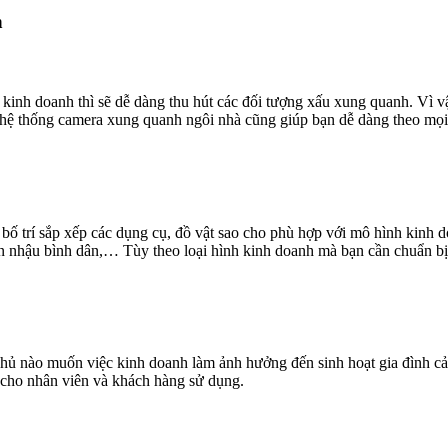
h
ới kinh doanh thì sẽ dễ dàng thu hút các đối tượng xấu xung quanh. Vì
 hệ thống camera xung quanh ngôi nhà cũng giúp bạn dễ dàng theo mọi 
bố trí sắp xếp các dụng cụ, đồ vật sao cho phù hợp với mô hình kinh d
án nhậu bình dân,… Tùy theo loại hình kinh doanh mà bạn cần chuẩn bị 
hủ nào muốn việc kinh doanh làm ảnh hưởng đến sinh hoạt gia đình cả.
n cho nhân viên và khách hàng sử dụng.