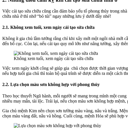
Việc cải tạo sửa chữa cũng cần đảm bảo yếu tố phong thủy trong nhà ở
chữa nhà ở thì nhớ “bỏ túi” ngay những lưu ý dưới đây nhé!
2.1. Không xem tuổi, xem ngày cải tạo sửa chữa
Không ít gia chủ lầm tưởng rằng chỉ khi xây mới một ngôi nhà mới c
đến bố cục. Còn lại, nếu cải tạo quy mô lớn như nâng tường, xây thêm
Không xem tuổi, xem ngày cải tạo sửa chữa
Việc xem ngày khởi công sẽ giúp gia chủ chọn được thời gian vượng 
nếu hợp tuổi gia chủ thì toàn bộ quá trình sẽ được diễn ra một cách th
2.2. Lựa chọn màu sơn không hợp với phong thủy
Theo học thuyết Ngũ hành, mỗi người sẽ mang trong mình một cung m
nhiều may mắn, tài lộc. Trái lại, nếu chọn màu sơn không hợp mệnh, g
Gia chủ mệnh Kim nên chọn sơn tường màu vàng, nâu và trắng. Mệnh
chọn màu vàng đất, nâu và hồng. Cuối cùng, mệnh Hỏa sẽ phù hợp vớ