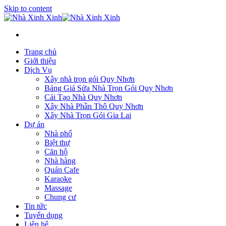
Skip to content
Trang chủ
Giới thiệu
Dịch Vụ
Xây nhà trọn gói Quy Nhơn
Bảng Giá Sửa Nhà Trọn Gói Quy Nhơn
Cải Tạo Nhà Quy Nhơn
Xây Nhà Phần Thô Quy Nhơn
Xây Nhà Trọn Gói Gia Lai
Dự án
Nhà phố
Biệt thự
Căn hộ
Nhà hàng
Quán Cafe
Karaoke
Massage
Chung cư
Tin tức
Tuyển dụng
Liên hệ