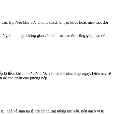
iều cấm kỵ. Nếu khu vực phòng khách bị gấp khúc hoặc méo mó, đời
. Ngoài ra, một không gian có kiến trúc cân đối cũng giúp bạn dễ
ếp lộ liễu, khách mở cửa bước vào có thể nhìn thấy ngay. Điều này sẽ
găn để che chắn cho phòng bếp.
i, nhà vệ sinh lại là nơi có những luồng khí xấu, nếu đặt ở vị trí