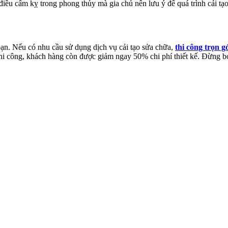
điều cấm kỵ trong phong thủy mà gia chủ nên lưu ý để quá trình cải t
ạn. Nếu có nhu cầu sử dụng dịch vụ cải tạo sửa chữa,
thi công trọn g
 thi công, khách hàng còn được giảm ngay 50% chi phí thiết kế. Đừng b