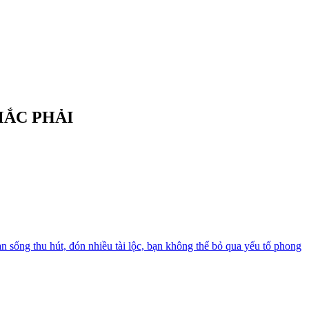
MẮC PHẢI
 sống thu hút, đón nhiều tài lộc, bạn không thể bỏ qua yếu tố phong