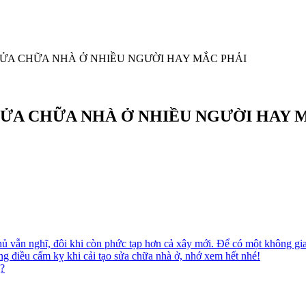
SỬA CHỮA NHÀ Ở NHIỀU NGƯỜI HAY MẮC PHẢI
SỬA CHỮA NHÀ Ở NHIỀU NGƯỜI HAY 
ủ vẫn nghĩ, đôi khi còn phức tạp hơn cả xây mới. Để có một không gian
ng điều cấm kỵ khi cải tạo sửa chữa nhà ở, nhớ xem hết nhé!
g?