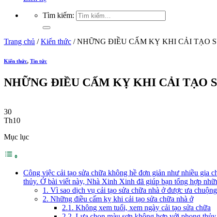
Tìm kiếm:
Trang chủ
/
Kiến thức
/
NHỮNG ĐIỀU CẤM KỴ KHI CẢI TẠO 
Kiến thức
,
Tin tức
NHỮNG ĐIỀU CẤM KỴ KHI CẢI TẠO 
30
Th10
Mục lục
Công việc cải tạo sửa chữa không hề đơn giản như nhiều gia ch
thủy. Ở bài viết này, Nhà Xinh Xinh đã giúp bạn tổng hợp nhữ
1. Vì sao dịch vụ cải tạo sửa chữa nhà ở được ưa chuộn
2. Những điều cấm kỵ khi cải tạo sửa chữa nhà ở
2.1. Không xem tuổi, xem ngày cải tạo sửa chữa
2.2. Lựa chọn màu sơn không hợp với phong thủy