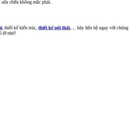
ạo sửa chữa không mắc phải.
ói
, thiết kế kiến trúc,
thiết kế nội thất
,… hãy liên hệ ngay với chúng
ỏ lỡ nhé!