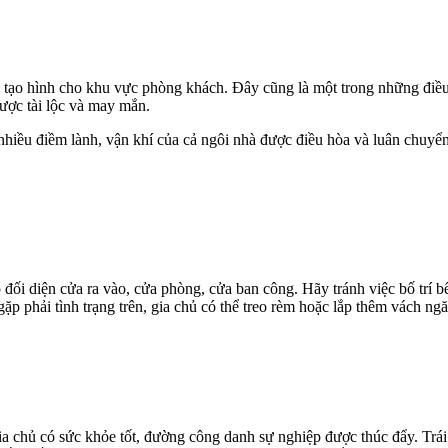
iệc tạo hình cho khu vực phòng khách. Đây cũng là một trong những đ
được tài lộc và may mắn.
 nhiều điềm lành, vận khí của cả ngôi nhà được điều hòa và luân chuyển
đối diện cửa ra vào, cửa phòng, cửa ban công. Hãy tránh việc bố trí b
gặp phải tình trạng trên, gia chủ có thể treo rèm hoặc lắp thêm vách n
ia chủ có sức khỏe tốt, đường công danh sự nghiệp được thúc đẩy. Trái lạ