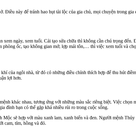
. Điều này để tránh hao hụt tài lộc của gia chủ, mọi chuyện trong gia
ần xem ngày, xem tuổi. Cải tạo sửa chữa thì không cần chú trọng đến
 phòng ốc, tạo không gian mở, lợp mái tôn,… thì việc xem tuổi và chọn
khí của ngôi nhà, từ đó có những điều chỉnh thích hợp để thu hút điề
uận lợi hơn.
ệnh khác nhau, tương ứng với những màu sắc riêng biệt. Việc chọn m
ia đình bạn có thể gặp khá nhiều rủi ro trong cuộc sống.
 Mộc sẽ hợp với màu xanh lam, xanh biển và đen. Người mệnh Thủy là
i cam, tím, hồng và đỏ.