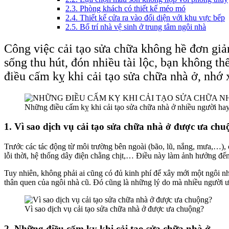
2.3. Phòng khách có thiết kế méo mó
2.4. Thiết kế cửa ra vào đối diện với khu vực bếp
2.5. Bố trí nhà vệ sinh ở trung tâm ngôi nhà
Công việc cải tạo sửa chữa không hề đơn giả
sống thu hút, đón nhiều tài lộc, bạn không th
điều cấm kỵ khi cải tạo sửa chữa nhà ở, nhớ
Những điều cấm kỵ khi cải tạo sửa chữa nhà ở nhiều người ha
1. Vì sao dịch vụ cải tạo sửa chữa nhà ở được ưa ch
Trước các tác động từ môi trường bên ngoài (bão, lũ, nắng, mưa,…), c
lỗi thời, hệ thống dây điện chằng chịt,… Điều này làm ảnh hưởng đế
Tuy nhiên, không phải ai cũng có đủ kinh phí để xây mới một ngôi nh
thân quen của ngôi nhà cũ. Đó cũng là những lý do mà nhiều người ưu
Vì sao dịch vụ cải tạo sửa chữa nhà ở được ưa chuộng?
2. Những điều cấm kỵ khi cải tạo sửa chữa nhà ở