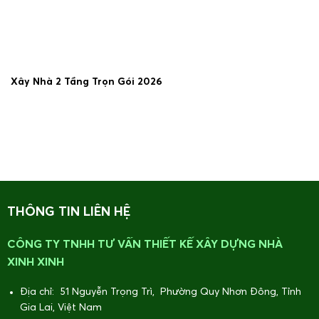
Xây Nhà 2 Tầng Trọn Gói 2026
19/06/2026
THÔNG TIN LIÊN HỆ
CÔNG TY TNHH TƯ VẤN THIẾT KẾ XÂY DỰNG NHÀ
XINH XINH
Địa chỉ: 51 Nguyễn Trọng Trì, Phường Quy Nhơn Đông, Tỉnh
Gia Lai, Việt Nam