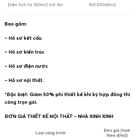
Diện tích từ 300m
2
trở lên
160.000đ/m
2
Bao gồm:
–
Hồ sơ kết cấu
–
Hồ sơ kiến trúc
–
Hồ sơ điện nước
–
Hồ sơ nội thất.
*Đặc biệt: Giảm 50% phí thiết kế khi ký hợp đồng thi
công trọn gói.
ĐƠN GIÁ THIẾT KẾ NỘI THẤT – NHÀ XINH XINH
Đơn giá (tính
Loại công trình
theo đ/m
2
)