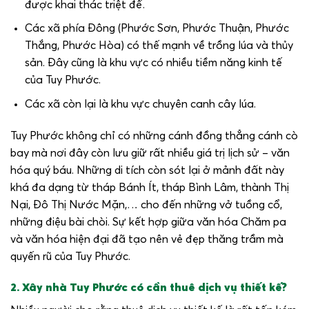
được khai thác triệt để.
Các xã phía Đông (Phước Sơn, Phước Thuận, Phước
Thắng, Phước Hòa) có thế mạnh về trồng lúa và thủy
sản. Đây cũng là khu vực có nhiều tiềm năng kinh tế
của Tuy Phước.
Các xã còn lại là khu vực chuyên canh cây lúa.
Tuy Phước không chỉ có những cánh đồng thẳng cánh cò
bay mà nơi đây còn lưu giữ rất nhiều giá trị lịch sử – văn
hóa quý báu. Những di tích còn sót lại ở mảnh đất này
khá đa dạng từ tháp Bánh Ít, tháp Bình Lâm, thành Thị
Nại, Đô Thị Nước Mặn,… cho đến những vở tuồng cổ,
những điệu bài chòi. Sự kết hợp giữa văn hóa Chăm pa
và văn hóa hiện đại đã tạo nên vẻ đẹp thăng trầm mà
quyến rũ của Tuy Phước.
2. Xây nhà Tuy Phước có cần thuê dịch vụ thiết kế?