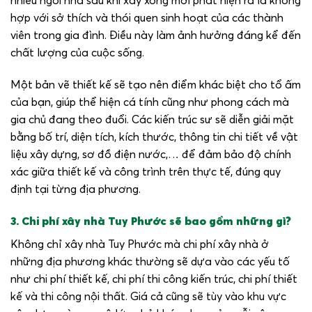
nhiều ngôi nhà sau khi xây xong mới phát hiện ra là không
hợp với sở thích và thói quen sinh hoạt của các thành
viên trong gia đình. Điều này làm ảnh hưởng đáng kể đến
chất lượng của cuộc sống.
Một bản vẽ thiết kế sẽ tạo nên điểm khác biệt cho tổ ấm
của bạn, giúp thể hiện cá tính cũng như phong cách mà
gia chủ đang theo đuổi. Các kiến trúc sư sẽ diễn giải mặt
bằng bố trí, diện tích, kích thước, thông tin chi tiết về vật
liệu xây dựng, sơ đồ điện nước,… để đảm bảo độ chính
xác giữa thiết kế và công trình trên thực tế, đúng quy
định tại từng địa phương.
3. Chi phí xây nhà Tuy Phước sẽ bao gồm những gì?
Không chỉ xây nhà Tuy Phước mà chi phí xây nhà ở
những địa phương khác thường sẽ dựa vào các yếu tố
như chi phí thiết kế, chi phí thi công kiến trúc, chi phí thiết
kế và thi công nội thất. Giá cả cũng sẽ tùy vào khu vực