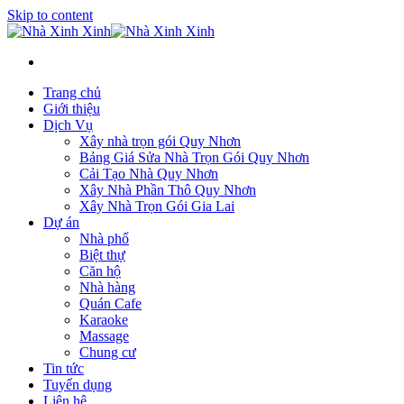
Skip to content
Trang chủ
Giới thiệu
Dịch Vụ
Xây nhà trọn gói Quy Nhơn
Bảng Giá Sửa Nhà Trọn Gói Quy Nhơn
Cải Tạo Nhà Quy Nhơn
Xây Nhà Phần Thô Quy Nhơn
Xây Nhà Trọn Gói Gia Lai
Dự án
Nhà phố
Biệt thự
Căn hộ
Nhà hàng
Quán Cafe
Karaoke
Massage
Chung cư
Tin tức
Tuyển dụng
Liên hệ