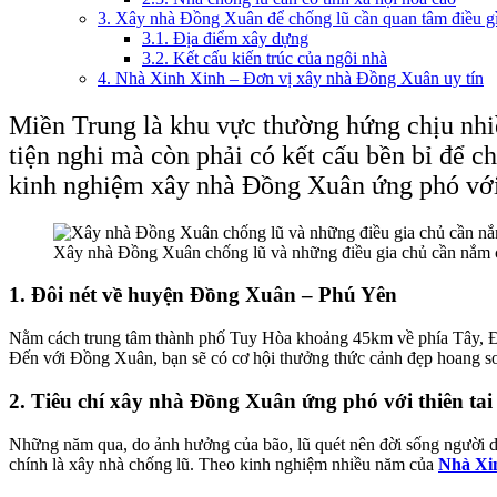
3. Xây nhà Đồng Xuân để chống lũ cần quan tâm điều g
3.1. Địa điểm xây dựng
3.2. Kết cấu kiến trúc của ngôi nhà
4. Nhà Xinh Xinh – Đơn vị xây nhà Đồng Xuân uy tín
Miền Trung là khu vực thường hứng chịu nhiề
tiện nghi mà còn phải có kết cấu bền bỉ để c
kinh nghiệm xây nhà Đồng Xuân ứng phó với
Xây nhà Đồng Xuân chống lũ và những điều gia chủ cần nắm 
1. Đôi nét về huyện Đồng Xuân – Phú Yên
Nằm cách trung tâm thành phố Tuy Hòa khoảng 45km về phía Tây, Đồng
Đến với Đồng Xuân, bạn sẽ có cơ hội thưởng thức cảnh đẹp hoang sơ
2. Tiêu chí xây nhà Đồng Xuân ứng phó với thiên tai
Những năm qua, do ảnh hưởng của bão, lũ quét nên đời sống người dân
chính là xây nhà chống lũ. Theo kinh nghiệm nhiều năm của
Nhà Xi