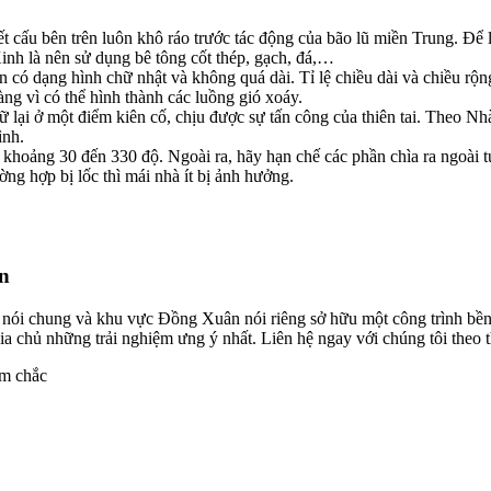
cấu bên trên luôn khô ráo trước tác động của bão lũ miền Trung. Để l
nh là nên sử dụng bê tông cốt thép, gạch, đá,…
 dạng hình chữ nhật và không quá dài. Tỉ lệ chiều dài và chiều rộng 
àng vì có thể hình thành các luồng gió xoáy.
lại ở một điểm kiên cố, chịu được sự tấn công của thiên tai. Theo Nhà 
ình.
khoảng 30 đến 330 độ. Ngoài ra, hãy hạn chế các phần chìa ra ngoài t
ường hợp bị lốc thì mái nhà ít bị ảnh hưởng.
ín
n nói chung và khu vực Đồng Xuân nói riêng sở hữu một công trình bền
a chủ những trải nghiệm ưng ý nhất. Liên hệ ngay với chúng tôi theo th