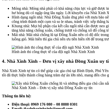
Móng nhà: Móng nhà phải có khả năng chịu lực và giữ được kết 
hư hỏng dù có ngập úng lâu ngày. Lời khuyên của Nhà Xinh Xi
Hình dạng ngôi nhà: Nhà Đồng Xuân ứng phó với mưa bão nên có
công trình thành một cụm và so le nhau, tránh việc xếp thẳng h
Khung nhà: Mọi bộ phận của kết cấu ngôi nhà cần được neo giữ 
tăng khả năng chống xoắn, chống trượt và chống xô đổ công tr
Mái nhà: Mái nhà chống lũ tại Đồng Xuân nên có độ dốc trong 
luồng gió. Mái hiên thì gia chủ nên ưu tiên hiên rời để trong tr
Hình ảnh thi công thực tế của đội ngũ Nhà Xinh Xinh
4. Nhà Xinh Xinh – Đơn vị xây nhà Đồng Xuân uy t
Nhà Xinh Xinh tự tin có thể giúp các gia chủ tại Bình Định, Phú Yê
tôi đã thực hiện thành công hàng trăm dự án lớn nhỏ, mang đến cho gi
Nhà Xinh Xinh – Đơn vị xây nhà Đồng Xuân uy tín
Thông tin liên hệ:
Điện thoại: 0969 176 080 – 08 8888 0301
Email: tkxdnhaxinhxinh@gmail.com