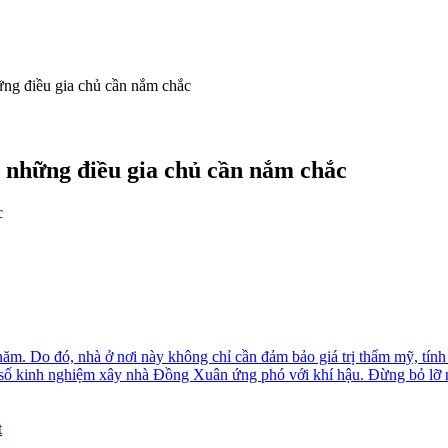
ng điều gia chủ cần nắm chắc
 những điều gia chủ cần nắm chắc
ăm. Do đó, nhà ở nơi này không chỉ cần đảm bảo giá trị thẩm mỹ, tính 
t số kinh nghiệm xây nhà Đồng Xuân ứng phó với khí hậu. Đừng bỏ lỡ 
t