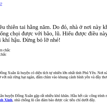
ì?
u thiên tai hằng năm. Do đó, nhà ở nơi này kh
hống chọi được với bão, lũ. Hiểu được điều nà
 khí hậu. Đừng bỏ lỡ nhé!
chắc
 Xuân là huyện có diện tích tự nhiên lớn nhất tỉnh Phú Yên. Nơi này 
 với núi rừng bạt ngàn, đắm chìm vào khung cảnh bình yên và đầy th
 huyện Đồng Xuân gặp rất nhiều khó khăn. Hầu hết các công trình nhà 
nh Xinh
, nhà chống lũ cần đảm bảo được các tiêu chí dưới đây.