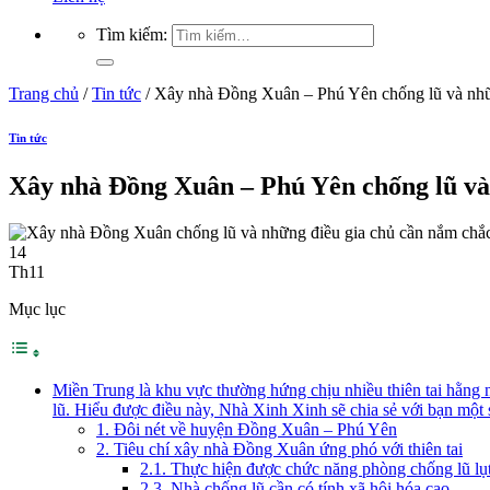
Tìm kiếm:
Trang chủ
/
Tin tức
/
Xây nhà Đồng Xuân – Phú Yên chống lũ và nhữ
Tin tức
Xây nhà Đồng Xuân – Phú Yên chống lũ và
14
Th11
Mục lục
Miền Trung là khu vực thường hứng chịu nhiều thiên tai hằng n
lũ. Hiểu được điều này, Nhà Xinh Xinh sẽ chia sẻ với bạn mộ
1. Đôi nét về huyện Đồng Xuân – Phú Yên
2. Tiêu chí xây nhà Đồng Xuân ứng phó với thiên tai
2.1. Thực hiện được chức năng phòng chống lũ lụ
2.3. Nhà chống lũ cần có tính xã hội hóa cao