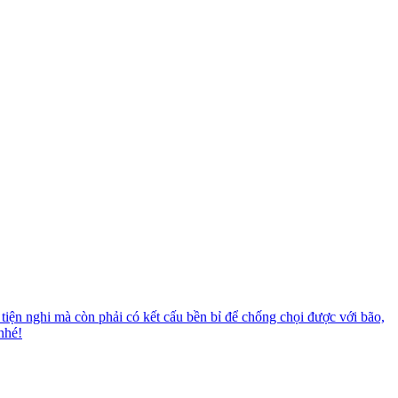
tiện nghi mà còn phải có kết cấu bền bỉ để chống chọi được với bão,
nhé!