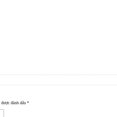
c được đánh dấu
*