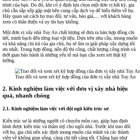
trình của bạn. Do đó, khi có ý định lựa chọn một đơn vị bất kỳ, gia
chủ cần sắp xếp gặp mặt bên cung cấp dịch vụ để hiểu thêm về họ.
Hãy quan sát cách họ trao đổi, tư vấn, báo giá,… với khách hàng
xem có thân thiện và uy tín hay không.
Một đơn vị xây nhà Tuy An chất lượng sẽ đưa ra bản hợp đồng chi
tiết, minh bạch đến từng loại vật liệu. Dựa trên nhu cầu, mong muốn
và khả năng chi trả của gia chủ, họ sẽ tìm ra giải pháp xây dựng tối
ưu nhất. Trong hợp đồng, tiến độ thi công, chất lượng công trình và
thời gian bảo hành là những yếu tố mà bạn cần xem xét thật kỹ
lưỡng.
Trao đổi và xem xét kỹ hợp đồng của đơn vị xây nhà Tuy An
2. Kinh nghiệm làm việc với đơn vị xây nhà hiệu
quả, nhanh chóng
2.1. Kinh nghiệm làm việc với đội ngũ kiến trúc sư
Kiến trúc sư là những người có chuyên môn cao, giúp bạn định
hình được kiến trúc và thẩm mỹ cho ngôi nhà. Trước khi trao đổi
với họ, gia chủ nên xác định mong muốn của mình và các thành
viên về không gian sống, càng chi tiết càng tốt. Chẳng hạn như