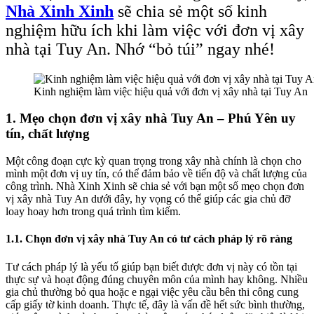
Nhà Xinh Xinh
sẽ chia sẻ một số kinh
nghiệm hữu ích khi làm việc với đơn vị xây
nhà tại Tuy An. Nhớ “bỏ túi” ngay nhé!
Kinh nghiệm làm việc hiệu quả với đơn vị xây nhà tại Tuy An
1. Mẹo chọn đơn vị xây nhà Tuy An – Phú Yên uy
tín, chất lượng
Một công đoạn cực kỳ quan trọng trong xây nhà chính là chọn cho
mình một đơn vị uy tín, có thể đảm bảo về tiến độ và chất lượng của
công trình. Nhà Xinh Xinh sẽ chia sẻ với bạn một số mẹo chọn đơn
vị xây nhà Tuy An dưới đây, hy vọng có thể giúp các gia chủ đỡ
loay hoay hơn trong quá trình tìm kiếm.
1.1. Chọn đơn vị xây nhà Tuy An có tư cách pháp lý rõ ràng
Tư cách pháp lý là yếu tố giúp bạn biết được đơn vị này có tồn tại
thực sự và hoạt động đúng chuyên môn của mình hay không. Nhiều
gia chủ thường bỏ qua hoặc e ngại việc yêu cầu bên thi công cung
cấp giấy tờ kinh doanh. Thực tế, đây là vấn đề hết sức bình thường,