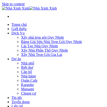
Skip to content
Trang chủ
Giới thiệu
Dịch Vụ
Xây nhà trọn gói Quy Nhơn
Bảng Giá Sửa Nhà Trọn Gói Quy Nhơn
Cải Tạo Nhà Quy Nhơn
Xây Nhà Phần Thô Quy Nhơn
Xây Nhà Trọn Gói Gia Lai
Dự án
Nhà phố
Biệt thự
Căn hộ
Nhà hàng
Quán Cafe
Karaoke
Massage
Chung cư
Tin tức
Tuyển dụng
Liên hệ