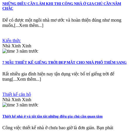
NHỮNG ĐIỀU CẦN LÀM KHI THI CÔNG NHÀ Ở GIA CHỦ CẦN NẮM
CHẮC
Để có được một ngôi nhà mơ ước và hoàn thiện đúng như mong
muốn,[...Xem thêm...]
Kiến thức
Nhà Xinh Xinh
3 năm trước
7 MẪU THIẾT KẾ GIẾNG TRỜI ĐẸP MẮT CHO NHÀ PHỐ THÊM SANG
Rất nhiều gia đình hiện nay tận dụng việc bố trí giếng trời để
trang[...Xem thêm...]
Thiết kế căn hộ
Nhà Xinh Xinh
3 năm trước
Thiết kế nhà ở và tất tần tật những điều gia chủ cần quan tâm
Công việc thiết kế nhà ở chưa bao giờ là đơn giản. Bạn phải