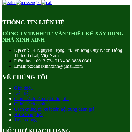
THÔNG TIN LIÊN HỆ
CÔNG TY TNHH TƯ VẤN THIẾT KẾ XÂY DỰNG
NHÀ XINH XINH
Địa chỉ: 51 Nguyễn Trọng Trì, Phường Quy Nhơn Đông,
Tỉnh Gia Lai, Việt Nam
Điện thoại: 0913.724.913 - 08.8888.0301
Email: tkxdnhaxinhxinh@gmail.com
VỀ CHÚNG TÔI
Giới thiệu
Liên hệ
Chính sách bảo mật thông tin
Chính sách cookie
Cách chúng tôi xuất bản nội dung đánh giá
Hồ sơ năng lực
Tuyển dụng
HỖ TRỢ KHÁCH HÀNG