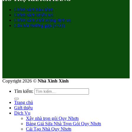
Chính sách bảo hành
Chính sách khiếu nại
Chính sách chất lượng dịch vụ
Câu hỏi thường gặp (FAQ)
Copyright 2026 ©
Nhà Xinh Xinh
Tìm kiếm:
Trang chủ
Giới thiệu
Dịch Vụ
Xây nhà trọn gói Quy Nhơn
Bảng Giá Sửa Nhà Trọn Gói Quy Nhơn
Cải Tạo Nhà Quy Nhơn