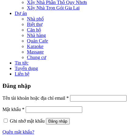
Xây Nhà Phần Thô Quy Nhơn
Xây Nhà Trọn Gói Gia Lai
Dự án
Nhà phố
Biệt thự
Căn hộ
Nhà hàng
Quán Cafe
Karaoke
Massage
Chung cư
Tin tức
Tuyển dụng
Liên hệ
Đăng nhập
Tên tài khoản hoặc địa chỉ email
*
Mật khẩu
*
Ghi nhớ mật khẩu
Đăng nhập
Quên mật khẩu?