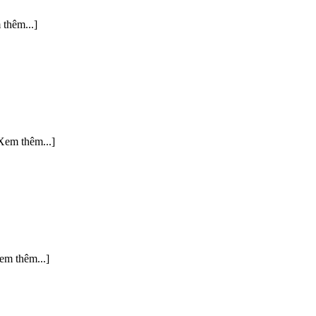
 thêm...]
Xem thêm...]
em thêm...]