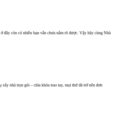
ẳn ở đây còn có nhiều bạn vẫn chưa nắm rõ được. Vậy hãy cùng Nhà
 xây nhà trọn gói – chìa khóa trao tay, mọi thứ đã trở nên đơn