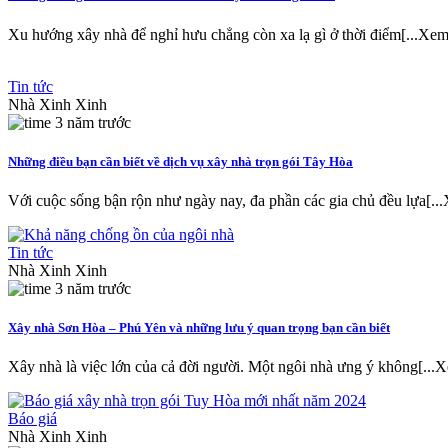
Xu hướng xây nhà để nghỉ hưu chẳng còn xa lạ gì ở thời điểm[...Xem
Tin tức
Nhà Xinh Xinh
3 năm trước
Những điều bạn cần biết về dịch vụ xây nhà trọn gói Tây Hòa
Với cuộc sống bận rộn như ngày nay, đa phần các gia chủ đều lựa[...
Tin tức
Nhà Xinh Xinh
3 năm trước
Xây nhà Sơn Hòa – Phú Yên và những lưu ý quan trọng bạn cần biết
Xây nhà là việc lớn của cả đời người. Một ngôi nhà ưng ý không[...X
Báo giá
Nhà Xinh Xinh